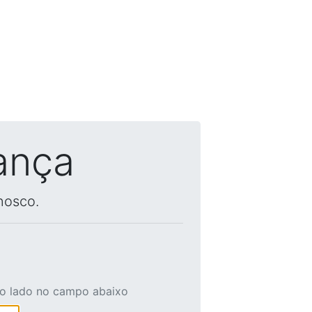
ança
nosco.
ao lado no campo abaixo