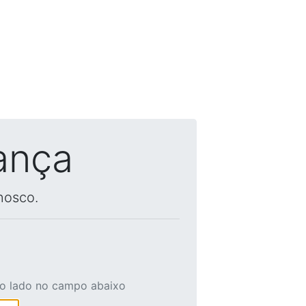
ança
nosco.
ao lado no campo abaixo